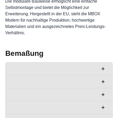
Die modulare Bauweise ermöglicht eine einfache
Selbstmontage und bietet die Möglichkeit zur
Erweiterung. Hergestellt in der EU, steht die MBOX
Modern für nachhaltige Produktion, hochwertige
Materialien und ein ausgezeichnetes Preis-Leistungs-
Verhältnis.
Bemaßung
H: 114cm
B: 59cm
T: 68cm
G: 34kg
H: 114cm
B: 118cm
T: 68cm
G: 53kg
H: 114cm
B: 177cm
T: 68cm
G: 72kg