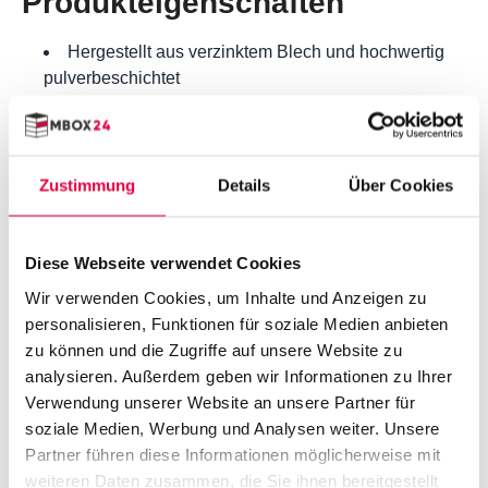
Produkteigenschaften
Hergestellt aus verzinktem Blech und hochwertig
pulverbeschichtet
Materialstärke: Profil: 1,5mm Lammelen: 0,5mm
Steife Tür, beidseitig mit Blech verarbeitet
Deckel zweifach (120L) /dreifach (240L) verstärkt
Keine sichtbaren beweglichen Elemente:
Zustimmung
Details
Über Cookies
Scharniere, Druckdämpfer
Vorname
Überfahrrampe für eine einfache Entnahme des
Abfallbehälters
Diese Webseite verwendet Cookies
Deckel Serienmäßig mit Gasdruckdämpfer
Nachname
Wir verwenden Cookies, um Inhalte und Anzeigen zu
Verkleidete Rückwand
personalisieren, Funktionen für soziale Medien anbieten
Edelstahlscharniere Deckel
zu können und die Zugriffe auf unsere Website zu
Türanschlag frei wählbar
analysieren. Außerdem geben wir Informationen zu Ihrer
E-mail
Türmontage Vorder- oder Rückseite frei wählbar
Verwendung unserer Website an unsere Partner für
Deckelmontage Vorder- oder Rückseite frei wählbar
soziale Medien, Werbung und Analysen weiter. Unsere
Telefonnummer
Modulare Bauweise
Partner führen diese Informationen möglicherweise mit
Einfache Selbstmontage
weiteren Daten zusammen, die Sie ihnen bereitgestellt