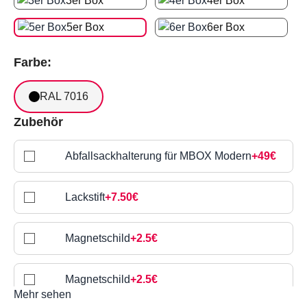
3er Box
4er Box
5er Box
6er Box
Farbe:
RAL 7016
Zubehör
Abfallsackhalterung für MBOX Modern
+49€
Lackstift
+7.50€
Magnetschild
+2.5€
Magnetschild
+2.5€
Mehr sehen