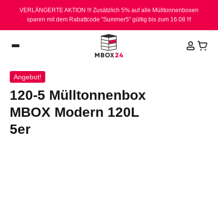
VERLÄNGERTE AKTION !!! Zusätzlich 5% auf alle Mülltonnenboxen
sparen mit dem Rabattcode "Summer5" gültig bis zum 16.08 !!!
Produkte
Modern
120-5 Mülltonnenbox MBOX Modern 1
Angebot!
120-5 Mülltonnenbox
MBOX Modern 120L
5er