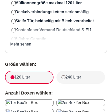
Mülltonnengröße maximal 120
Liter
Deckelverbindungsketten serienmäßig
Steife Tür, beidseitig mit Blech verarbeitet
Kostenloser Versand Deutschland & EU
5 Jahre Garantie
Mehr sehen
Bestpreis-Garantie
Made in EU
120-5 Mülltonnenbox MBOX Mod
Größe wählen:
120 Liter
240 Liter
Anzahl Boxen wählen:
1er Box
2er Box