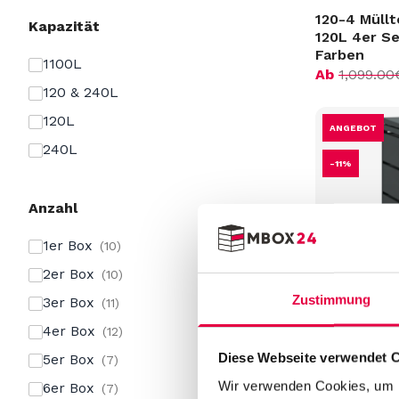
120-4 Müll
Kapazität
120L 4er Se
Farben
1100L
Ab
1,099.00
120 & 240L
120L
ANGEBOT
240L
-11%
Anzahl
1er Box
10
2er Box
10
Zustimmung
3er Box
11
Vorname
4er Box
12
Vorname
240-1 Müll
Diese Webseite verwendet 
5er Box
7
240L 1er Se
E-mail
Farben
Wir verwenden Cookies, um I
6er Box
7