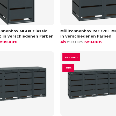
tonnenbox MBOX Classic
Mülltonnenbox 2er 120L M
t in verschiedenen Farben
in verschiedenen Farben
299.00
€
Ab
599.00
€
529.00
€
ANGEBOT
-10%