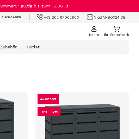
mmer5" gültig bis zum 16.08 !!!
+49 202 87002900
VK@M-BOX24.DE
RÜCKGABEN
Konto
Ihr Warenkorb
Zubehör
Outlet
ANGEBOT
-8% - 10%