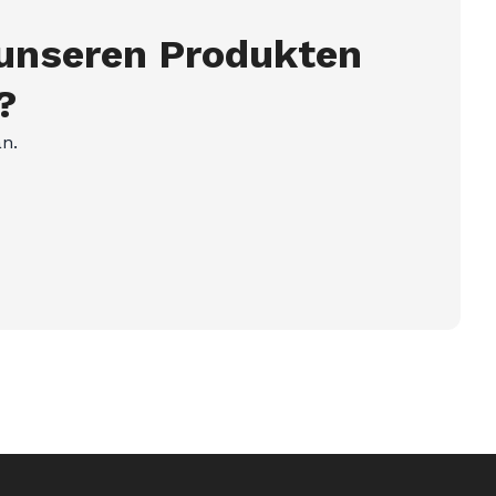
 unseren Produkten
?
an.