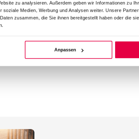
399.00
€
Ab
699.00
€
629.00
€
Website zu analysieren. Außerdem geben wir Informationen zu I
Telefonnummer
r soziale Medien, Werbung und Analysen weiter. Unsere Partner
Menge (Stück)
 Daten zusammen, die Sie ihnen bereitgestellt haben oder die s
n.
t*
*
Anpassen
sletter akzeptierst du die Nutzungsbedingungen und die Datenschutzer
etter akzeptierst du die Nutzungsbedingungen und die Datenschutzerkl
and the Google
Privacy Policy
and
Terms of Service
apply.
d the Google
Privacy Policy
and
Terms of Service
apply.
A