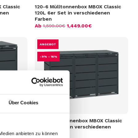
 Classic
120-6 Mülltonnenbox MBOX Classic
enen
120L 6er Set in verschiedenen
Farben
Ab
1,599.00
€
1,449.00
€
ANGEBOT
-9% - 16%
Über Cookies
 Classic
240-3 Mülltonnenbox MBOX Classic
enen
240L 3er Set in verschiedenen
Farben
 Medien anbieten zu können