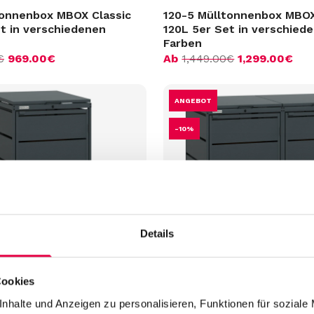
tonnenbox MBOX Classic
120-5 Mülltonnenbox MBOX
t in verschiedenen
120L 5er Set in verschied
Farben
€
969.00
€
Ab
1,449.00
€
1,299.00
€
ANGEBOT
-10%
Details
Nachname
Nachname
tonnenbox MBOX Classic
240-2 Mülltonnenbox MBOX
Cookies
t in verschiedenen
240L 2er Set in verschied
Telefonnummer
Farben
nhalte und Anzeigen zu personalisieren, Funktionen für soziale