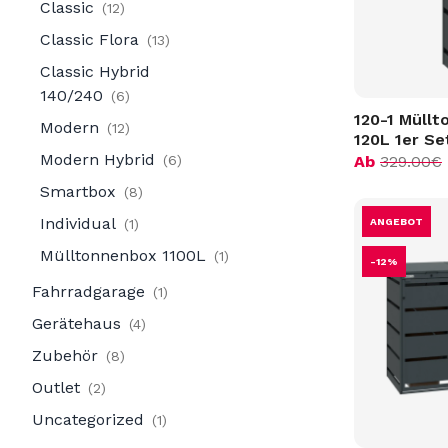
Classic
12
MBOX Smartbox
Classic Flora
13
Alle Mülltonnenboxen
Classic Hybrid
140/240
6
120-1 Müll
Modern
12
120L 1er Se
Modern Hybrid
6
Ab
329.00
€
Smartbox
8
Individual
1
ANGEBOT
Mülltonnenbox 1100L
1
-12%
Fahrradgarage
1
Gerätehaus
4
Zubehör
8
Outlet
2
Uncategorized
1