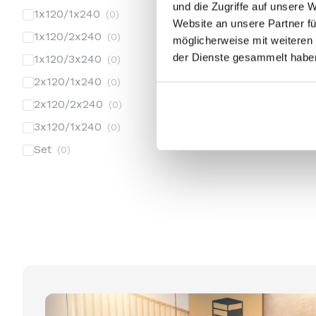
Ab
449.00
€
und die Zugriffe auf unsere 
E-mail
1x120/1x240
0
Website an unsere Partner fü
RAL-Farbe
1x120/2x240
0
möglicherweise mit weiteren
RAL
der Dienste gesammelt habe
1x120/3x240
0
Kommentar oder Nachrich
2x120/1x240
0
Kommentar oder Nachricht
2x120/2x240
0
3x120/1x240
0
Set
0
Mit der Anmeldung zum New
jederzeit möglich.
Mit der Anmeldung zum Newsl
This site is protected by reCAPTCHA 
jederzeit möglich.
This site is protected by reCAPTCHA an