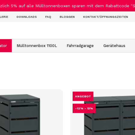
ich 5% auf alle Mülltonnenboxen sparen mit dem Rabattcode "Su
LERIE
DOWNLOADS
FAQ
BLOGGEN
KONTAKT/ÖFFNUNGSZEITEN
ator
Mülltonnenbox 1100L
Fahrradgarage
Gerätehaus
ANGEBOT
-12% - 13%