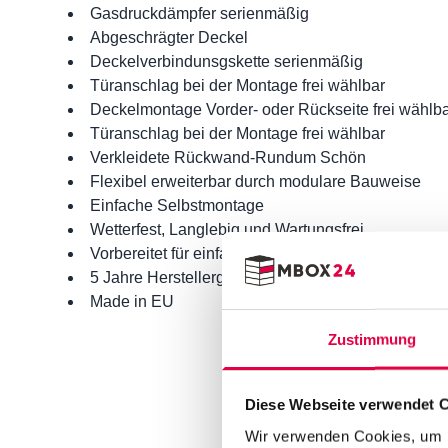
Gasdruckdämpfer serienmäßig
Abgeschrägter Deckel
Deckelverbindunsgskette serienmäßig
Türanschlag bei der Montage frei wählbar
Deckelmontage Vorder- oder Rückseite frei wählb
Türanschlag bei der Montage frei wählbar
Verkleidete Rückwand-Rundum Schön
Flexibel erweiterbar durch modulare Bauweise
Einfache Selbstmontage
Wetterfest, Langlebig und Wartungsfrei
Vorbereitet für einfache Verankerung
5 Jahre Herstellergarantie
Made in EU
Zustimmung
Vorname
Vorname
Diese Webseite verwendet 
E-mail
Wir verwenden Cookies, um I