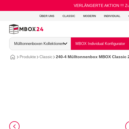
VERLÄNGERTE AKTION !!! Zusät
ÜBER UNS
CLASSIC
MODERN
INDIVIDUAL
Mülltonnenboxen Kollektionen
MBOX Individual Konfigurator
Produkte
Classic
240-4 Mülltonnenbox MBOX Classic 2
MBOX Classic mit Deckel
MBOX Classic Flora mit Pflanzdach
MBOX Classic Hybrid 120/240L
MBOX Modern
MBOX Modern Hybrid 120/240L
MBOX Individual