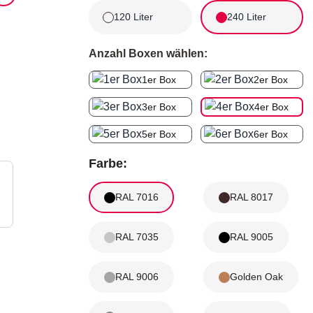
120 Liter
240 Liter
Anzahl Boxen wählen:
1er Box
2er Box
3er Box
4er Box
5er Box
6er Box
Farbe:
RAL 7016
RAL 8017
RAL 7035
RAL 9005
RAL 9006
Golden Oak