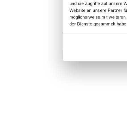
und die Zugriffe auf unsere 
E-mail
Website an unsere Partner fü
RAL-Farbe
möglicherweise mit weiteren
RAL
der Dienste gesammelt habe
Kommentar oder Nachricht*
Kommentar oder Nachricht*
Mit der Anmeldung zum Newsle
möglich.
Mit der Anmeldung zum Newsle
This site is protected by reCAPTCHA an
möglich.
This site is protected by reCAPTCHA an