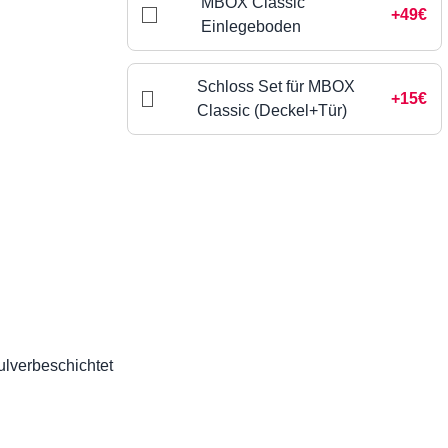
MBOX Classic
+49€
Einlegeboden
Schloss Set für MBOX
+15€
Classic (Deckel+Tür)
ulverbeschichtet