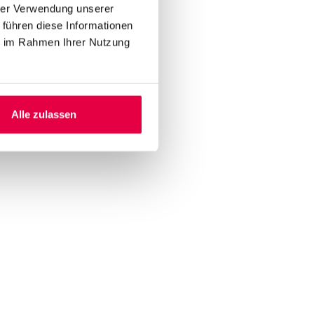
hrer Verwendung unserer
 führen diese Informationen
ie im Rahmen Ihrer Nutzung
Alle zulassen
ne Abmeldung ist jederzeit
ne Abmeldung ist jederzeit
Anfrage absenden
Anfrage absenden