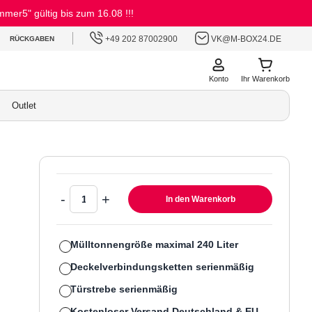
er5" gültig bis zum 16.08 !!!
+49 202 87002900
VK@M-BOX24.DE
RÜCKGABEN
Konto
Ihr Warenkorb
Outlet
-
+
In den Warenkorb
Mülltonnengröße maximal 24
0 Liter
Deckelverbindungsketten serienmäßig
Türstrebe serienmäßig
Kostenloser Versand Deutschland & EU