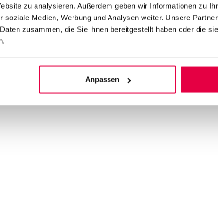
Website zu analysieren. Außerdem geben wir Informationen zu I
Telefonnummer
r soziale Medien, Werbung und Analysen weiter. Unsere Partner
Menge (Stück)
 Daten zusammen, die Sie ihnen bereitgestellt haben oder die s
n.
Anpassen
tter akzeptierst du die Nutzungsbedingungen und die Datenschutzerklärung. Ei
tter akzeptierst du die Nutzungsbedingungen und die Datenschutzerklärung. Ei
d the Google
Privacy Policy
and
Terms of Service
apply.
d the Google
Privacy Policy
and
Terms of Service
apply.