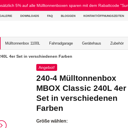
zlich 5% auf alle Mülltonnenboxen sparen mit dem Rabattcode "Summ
GALERIE
DOWNLOADS
FAQ
BLOGGEN
KONTAKT/ÖFFNUNGSZEITEN
Mülltonnenbox 1100L
Fahrradgarage
Gerätehaus
Zubehör
40L 4er Set in verschiedenen Farben
Angebot!
240-4 Mülltonnenbox
MBOX Classic 240L 4er
Set in verschiedenen
Farben
Größe wählen: