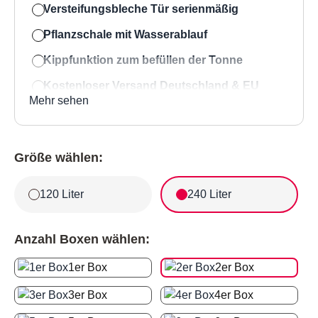
Versteifungsbleche Tür serienmäßig
Pflanzschale mit Wasserablauf
Kippfunktion zum befüllen der Tonne
Kostenloser Versand Deutschland & EU
Mehr sehen
Bestpreis-Garantie
MBOX Mülltonnenbox Classic Fl
Größe wählen:
120 Liter
240 Liter
Anzahl Boxen wählen:
1er Box
2er Box
3er Box
4er Box