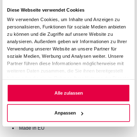
Vorname
Nachname
Diese Webseite verwendet Cookies
Produkteigenschaften
Nachname
Wir verwenden Cookies, um Inhalte und Anzeigen zu
E-mail
personalisieren, Funktionen für soziale Medien anbieten
Hergestellt aus verzinktem Blech und hochwertig
zu können und die Zugriffe auf unsere Website zu
pulverbeschichtet
analysieren. Außerdem geben wir Informationen zu Ihrer
E-mail
Telefonnummer
Hochwertige und präzise Verarbeitung
Verwendung unserer Website an unsere Partner für
Materialstärke: Profil: 1,25mm Lamellen: 0,5mm
soziale Medien, Werbung und Analysen weiter. Unsere
Telefonnummer
Edelstahlscharniere
Partner führen diese Informationen möglicherweise mit
RAL-Farbe
Pflanzschale aus verzinktem Stahl
weiteren Daten zusammen, die Sie ihnen bereitgestellt
RAL
Türanschlag bei der Montage frei wählbar
haben oder die sie im Rahmen Ihrer Nutzung der Dienste
Kommentar oder Nachricht*
Tür serienmäßig mit Drehschloss (nicht
Menge (Stück)
gesammelt haben.
abschließbar)
Alle zulassen
Verkleidete Rückwand, rundum schön
Flexibel erweiterbar durch modulare Bauweise
Kommentar oder Nachricht*
Anpassen
Einfache Selbstmontage
Wetterfest, Langlebig und Wartungsfrei
Made in EU
Mit der Anmeldung zum Newsletter akzeptierst du die
Nutzungsbedingungen und die Datenschutzerklärung. Eine Abmeldung