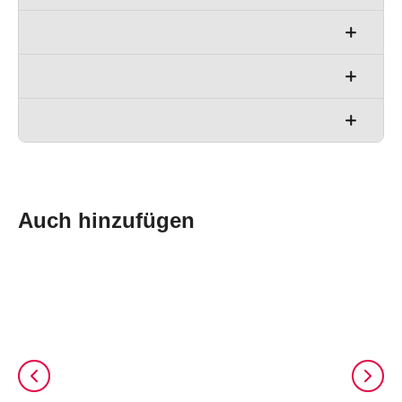
H: 132cm
B: 208,5cm
T: 83cm
G: 63kg
H: 132cm
B: 278cm
T: 83cm
G: 76kg
H: 132cm
B: 347,5cm
T: 83cm
G: 89kg
H: 132cm
B: 417cm
T: 83cm
G: 102kg
Auch hinzufügen