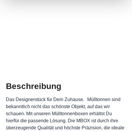
ist jederzeit möglich.
This site is protected by reCAPTCHA and the Google
Privacy Policy
and
Terms of Service
apply.
Mit der Anmeldung zum Newsletter akzeptierst du die
Anfrage absenden
Nutzungsbedingungen und die Datenschutzerklärung. Eine Abmeldung
ist jederzeit möglich.
This site is protected by reCAPTCHA and the Google
Privacy Policy
and
Terms of Service
apply.
Anfrage absenden
Beschreibung
Das Designerstück für Dein Zuhause. Mülltonnen sind
bekanntlich nicht das schönste Objekt, auf das wir
schauen. Mit unseren Mülltonnenboxen erhältst Du
hierfür die passende Lösung. Die MBOX ist durch ihre
überzeugende Qualität und höchste Präzision, die ideale