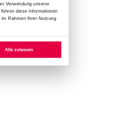
hrer Verwendung unserer
 führen diese Informationen
ie im Rahmen Ihrer Nutzung
Alle zulassen
klärung. Eine Abmeldung ist
ärung. Eine Abmeldung ist
Anfrage absenden
nfrage absenden