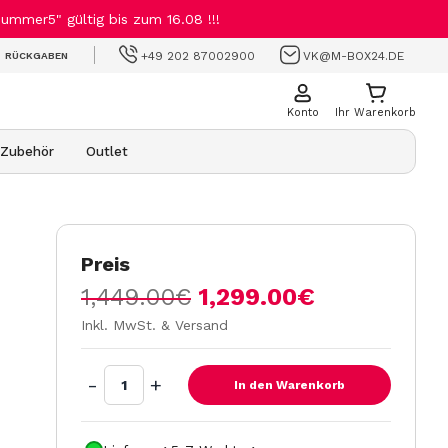
mmer5" gültig bis zum 16.08 !!!
+49 202 87002900
VK@M-BOX24.DE
RÜCKGABEN
Konto
Ihr Warenkorb
Zubehör
Outlet
Preis
1,449.00
€
1,299.00
€
Inkl. MwSt. & Versand
-
+
In den Warenkorb