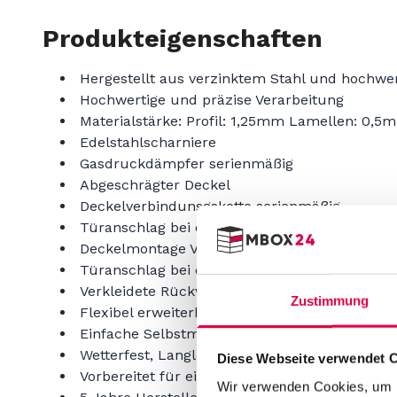
Produkteigenschaften
Hergestellt aus verzinktem Stahl und hochwer
Hochwertige und präzise Verarbeitung
Materialstärke: Profil: 1,25mm Lamellen: 0,5
Edelstahlscharniere
Gasdruckdämpfer serienmäßig
Abgeschrägter Deckel
Deckelverbindunsgskette serienmäßig
Türanschlag bei der Montage frei wählbar
Deckelmontage Vorder- oder Rückseite frei w
Türanschlag bei der Montage frei wählbar
Verkleidete Rückwand-Rundum Schön
Zustimmung
Vorname
Flexibel erweiterbar durch modulare Bauweis
Einfache Selbstmontage
Vorname
Wetterfest, Langlebig und Wartungsfrei
Diese Webseite verwendet 
Vorbereitet für einfache Verankerung
E-mail
Wir verwenden Cookies, um I