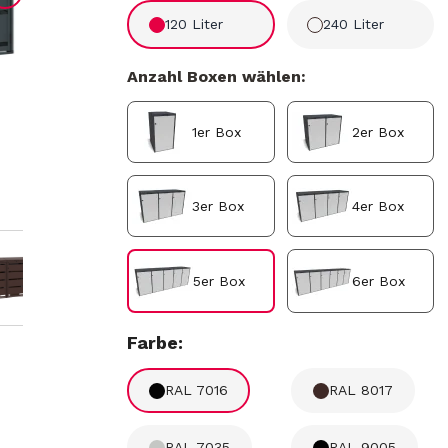
120 Liter
240 Liter
Anzahl Boxen wählen:
1er Box
2er Box
3er Box
4er Box
5er Box
6er Box
Farbe:
RAL 7016
RAL 8017
RAL 7035
RAL 9005