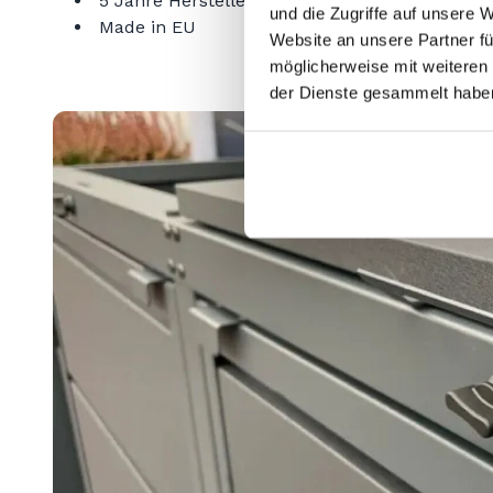
5 Jahre Herstellergarantie
und die Zugriffe auf unsere 
E-mail
Made in EU
Website an unsere Partner fü
RAL-Farbe
möglicherweise mit weiteren
RAL
der Dienste gesammelt habe
Kommentar oder Nachrich
Kommentar oder Nachricht
Mit der Anmeldung zum New
jederzeit möglich.
Mit der Anmeldung zum Newsl
This site is protected by reCAPTCHA 
jederzeit möglich.
This site is protected by reCAPTCHA an