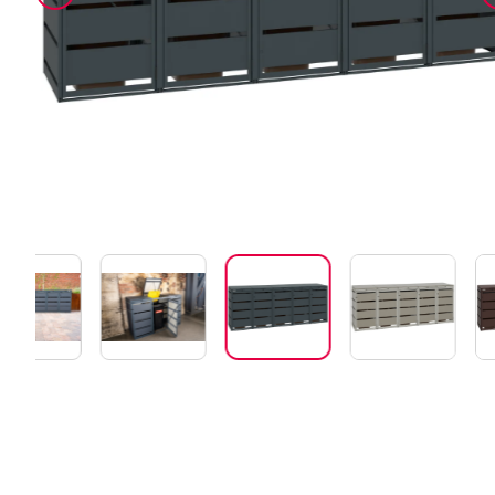
MBOX Smartbox
Alle Mülltonnenboxen