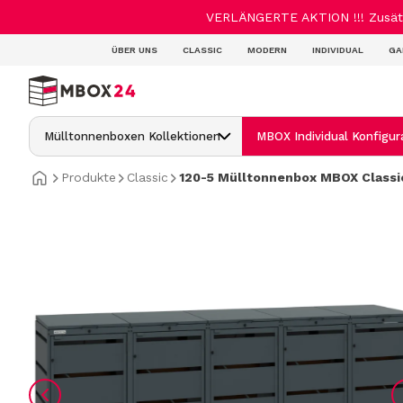
VERLÄNGERTE AKTION !!! Zusätzl
ÜBER UNS
CLASSIC
MODERN
INDIVIDUAL
GA
Mülltonnenboxen Kollektionen
MBOX Individual Konfigur
Produkte
Classic
120-5 Mülltonnenbox MBOX Classic
MBOX Classic mit Deckel
MBOX Classic Flora mit Pflanzdach
MBOX Classic Hybrid 120/240L
MBOX Modern
MBOX Modern Hybrid 120/240L
MBOX Individual