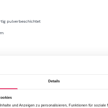
tig pulverbeschichtet
mm
ählbar
Details
Nachname
e
Nachname
Cookies
Telefonnummer
nhalte und Anzeigen zu personalisieren, Funktionen für soziale