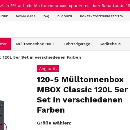
ich 5% auf alle Mülltonnenboxen sparen mit dem Rabattcode "Su
LERIE
DOWNLOADS
FAQ
BLOGGEN
KONTAKT/ÖFFNUNGSZEITEN
ator
Mülltonnenbox 1100L
Fahrradgarage
Gerätehaus
 120L 5er Set in verschiedenen Farben
Angebot!
120-5 Mülltonnenbox
MBOX Classic 120L 5er
Set in verschiedenen
Farben
Größe wählen: