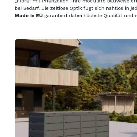
„Flora“ mit Pflanzdach. Ihre modulare Bauweise e
bei Bedarf. Die zeitlose Optik fügt sich nahtlos in j
Made in EU
garantiert dabei höchste Qualität und 