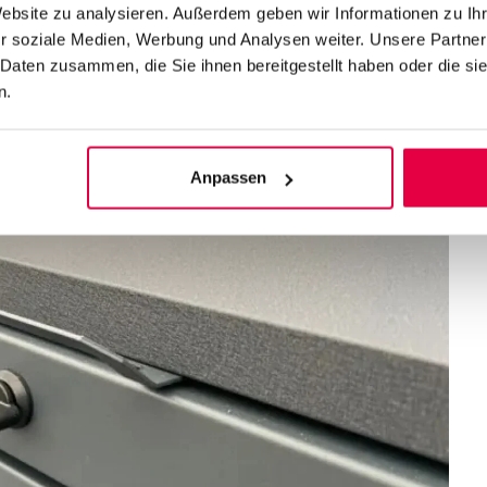
Website zu analysieren. Außerdem geben wir Informationen zu I
Telefonnummer
r soziale Medien, Werbung und Analysen weiter. Unsere Partner
Menge (Stück)
 Daten zusammen, die Sie ihnen bereitgestellt haben oder die s
n.
t*
*
Anpassen
sletter akzeptierst du die Nutzungsbedingungen und die Datenschutzer
etter akzeptierst du die Nutzungsbedingungen und die Datenschutzerkl
and the Google
Privacy Policy
and
Terms of Service
apply.
d the Google
Privacy Policy
and
Terms of Service
apply.
A