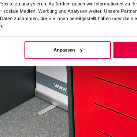
Website zu analysieren. Außerdem geben wir Informationen zu I
Telefonnummer
r soziale Medien, Werbung und Analysen weiter. Unsere Partner
 Daten zusammen, die Sie ihnen bereitgestellt haben oder die s
n.
t*
Anpassen
sletter akzeptierst du die Nutzungsbedingungen und die Datenschutzer
and the Google
Privacy Policy
and
Terms of Service
apply.