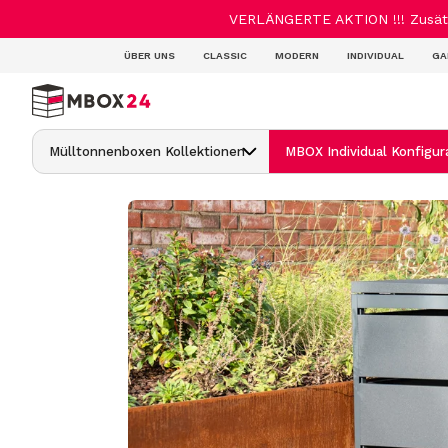
VERLÄNGERTE AKTION !!! Zusätzl
ÜBER UNS
CLASSIC
MODERN
INDIVIDUAL
GA
Mülltonnenboxen Kollektionen
MBOX Individual Konfigur
MBOX Classic mit Deckel
MBOX Classic Flora mit Pflanzdach
MBOX Classic Hybrid 120/240L
MBOX Modern
MBOX Modern Hybrid 120/240L
MBOX Individual