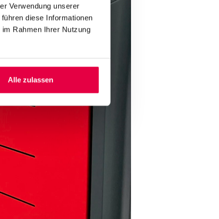
hrer Verwendung unserer
 führen diese Informationen
ie im Rahmen Ihrer Nutzung
Alle zulassen
klärung. Eine Abmeldung ist
Anfrage absenden