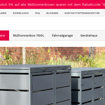
ich 5% auf alle Mülltonnenboxen sparen mit dem Rabattcode "Su
LERIE
DOWNLOADS
FAQ
BLOGGEN
KONTAKT/ÖFFNUNGSZEITEN
ator
Mülltonnenbox 1100L
Fahrradgarage
Gerätehaus