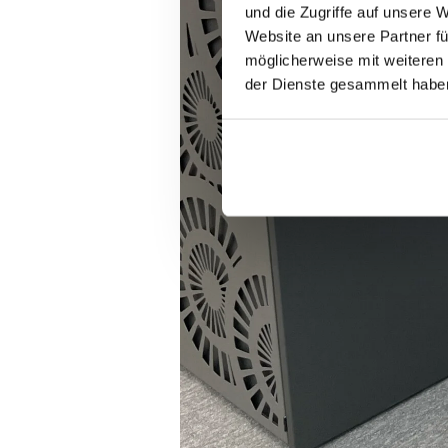
und die Zugriffe auf unsere 
E-mail
Website an unsere Partner fü
möglicherweise mit weiteren
der Dienste gesammelt habe
Kommentar oder Nachrich
Mit der Anmeldung zum New
jederzeit möglich.
This site is protected by reCAPTCHA 