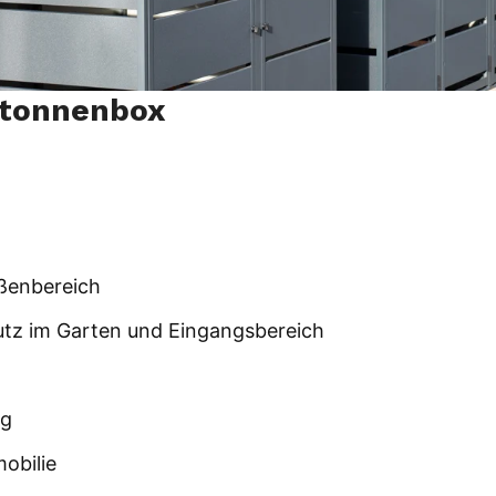
ltonnenbox
ußenbereich
utz im Garten und Eingangsbereich
ag
mobilie