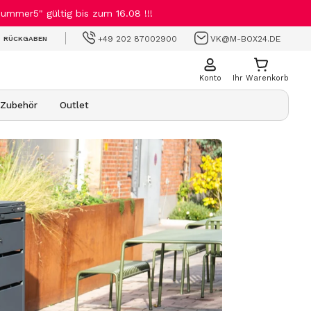
mmer5" gültig bis zum 16.08 !!!
+49 202 87002900
VK@M-BOX24.DE
RÜCKGABEN
Konto
Ihr Warenkorb
Zubehör
Outlet